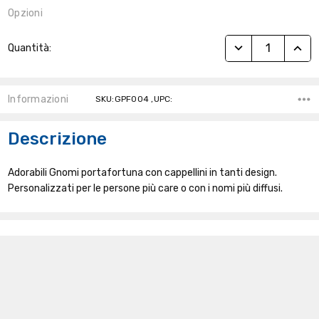
Opzioni
Stock
RIDUCI QUANTITÀ
AUME
Quantità:
Attuale:
Informazioni
SKU:GPF004 ,UPC:
Descrizione
Adorabili Gnomi portafortuna con cappellini in tanti design.
Personalizzati per le persone più care o con i nomi più diffusi.