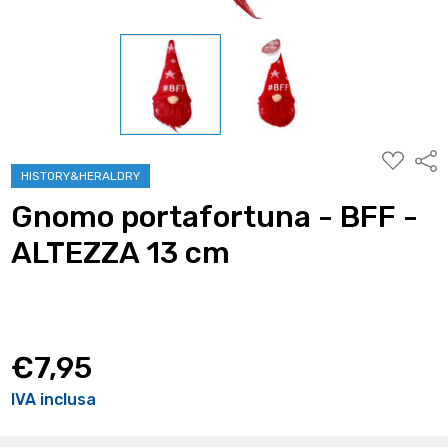
AGGIUNG
Condi
ALLA
HISTORY&HERALDRY
WISHLIST
Gnomo portafortuna - BFF -
ALTEZZA 13 cm
€7,95
IVA inclusa