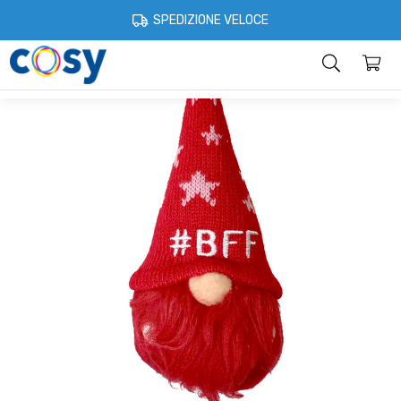
Cosystore
Idee regalo
Gnomi portafortuna
Gnomo portafortuna 
SPEDIZIONE VELOCE
Categorie
Home
Account
Contatti
Informazioni