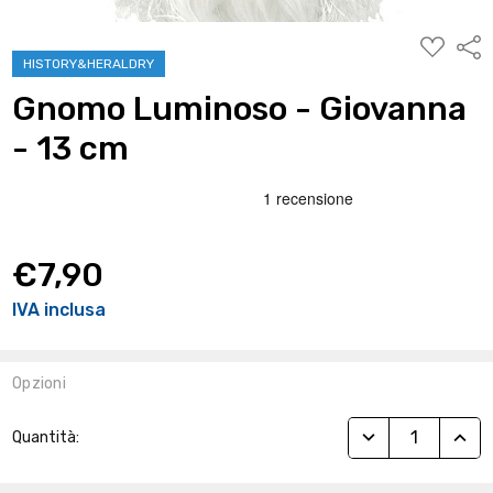
AGGIUNG
Condi
ALLA
HISTORY&HERALDRY
WISHLIST
Gnomo Luminoso - Giovanna
- 13 cm
€7,90
IVA inclusa
Opzioni
Stock
RIDUCI QUANTITÀ
AUME
Quantità:
Attuale: