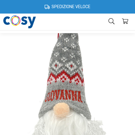
Cosystore
Idee regalo
Per il Natale
Gnomi luminosi personalizzat
SPEDIZIONE VELOCE
Categorie
Home
Account
Contatti
Informazioni