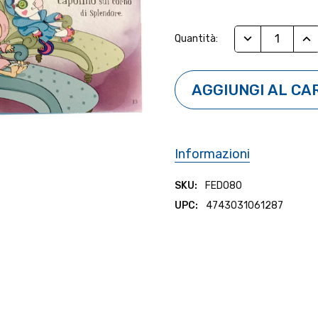
Stock
RIDUCI QUANTI
AUM
Quantità:
Attuale:
Informazioni
SKU:
FED080
UPC:
4743031061287