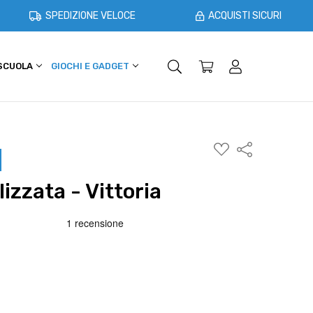
SPEDIZIONE VELOCE
ACQUISTI SICURI
 SCUOLA
GIOCHI E GADGET
SHOPPER E CASA
OFFERTE
AGGIUNGI
Condividi
ALLA
WISHLIST
izzata - Vittoria