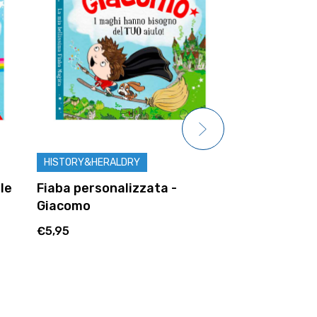
HISTORY&HERALDRY
HISTORY&HER
le
Fiaba personalizzata -
Cornice Per
Giacomo
Vittoria
€5,95
€9,95