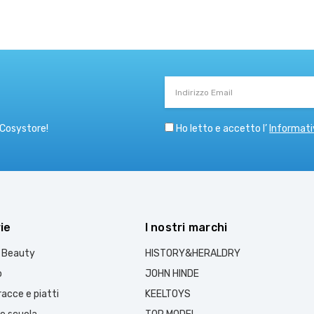
Indirizzo
Email
Ho letto e accetto l’
Informati
 Cosystore!
ie
I nostri marchi
e Beauty
HISTORY&HERALDRY
o
JOHN HINDE
acce e piatti
KEELTOYS