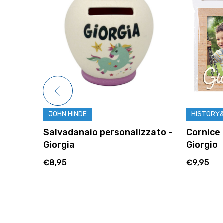
JOHN HINDE
HISTORY
zzato -
Salvadanaio personalizzato -
Cornice 
Giorgia
Giorgio
€8,95
€9,95