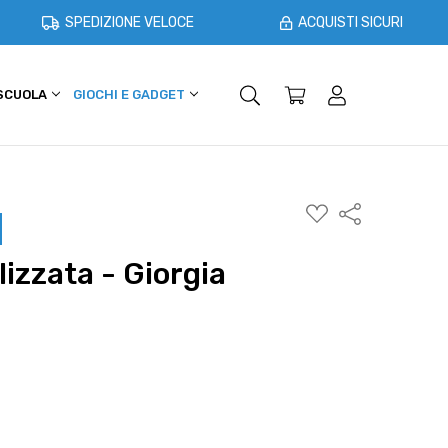
SPEDIZIONE VELOCE
ACQUISTI SICURI
 SCUOLA
GIOCHI E GADGET
SHOPPER E CASA
OFFERTE
AGGIUNGI
Condividi
ALLA
WISHLIST
izzata - Giorgia