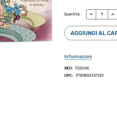
Stock
RIDUCI QUANTI
AUM
Quantità:
Attuale:
Informazioni
SKU:
FED046
UPC:
9781800331129