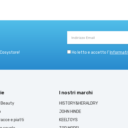
Indirizzo
Email
Ho letto e accetto l’
Informati
 Cosystore!
ie
I nostri marchi
e Beauty
HISTORY&HERALDRY
o
JOHN HINDE
acce e piatti
KEELTOYS