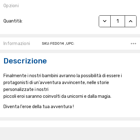
Opzioni
Stock
RIDUCI QUANTITÀ
AUME
Quantità:
Attuale:
Informazioni
SKU:FED014 ,UPC:
Descrizione
Finalmente i nostri bambini avranno la possibilità di essere i
protagonisti di un'avventura avvincente, nelle storie
personalizzate i nostri
piccoli eroi saranno coinvolti da unicorni e dalla magia.
Diventa l'eroe della tua avventura !