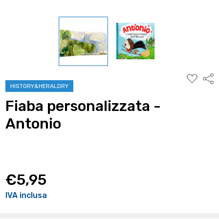
AGGIUNG
Condi
ALLA
HISTORY&HERALDRY
WISHLIST
Fiaba personalizzata -
Antonio
€5,95
IVA inclusa