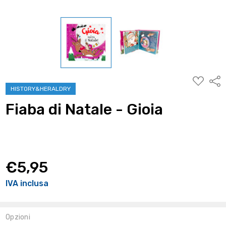
AGGIUNG
Condi
ALLA
HISTORY&HERALDRY
WISHLIST
Fiaba di Natale - Gioia
€5,95
IVA inclusa
Opzioni