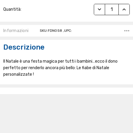
Stock
RIDUCI QUANTITÀ
AUME
Quantità:
Attuale:
Informazioni
SKU:FDN058 ,UPC:
Descrizione
Il Natale è una festa magica per tutti i bambini…ecco il dono
perfetto per renderlo ancora più bello: Le fiabe di Natale
personalizzate !