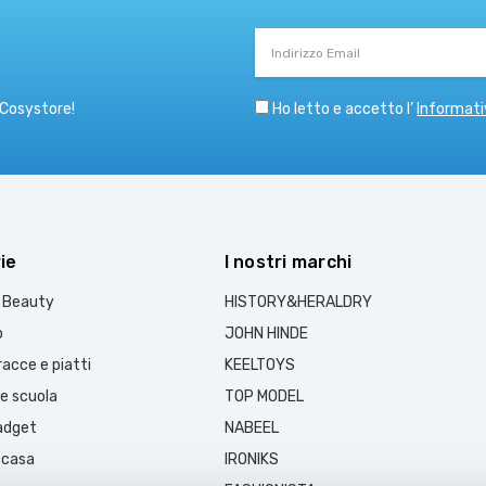
Indirizzo
Email
Ho letto e accetto l’
Informati
 Cosystore!
ie
I nostri marchi
e Beauty
HISTORY&HERALDRY
o
JOHN HINDE
acce e piatti
KEELTOYS
 e scuola
TOP MODEL
gadget
NABEEL
 casa
IRONIKS