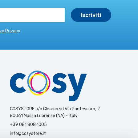
va Privacy
COSYSTORE c/o Clearco srl Via Pontescuro, 2
80061 Massa Lubrense (NA) - Italy
+39 081 808 1005
info@cosystore.it