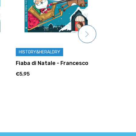
HISTORY&HERALDRY
HISTORY&HERA
Fiaba di Natale - Francesco
Fiaba di Nat
€5,95
€5,95