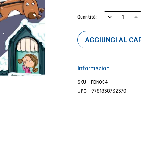
Stock
RIDUCI QUANTI
AUM
Quantità:
Attuale:
Informazioni
SKU:
FDN054
UPC:
9781838732370