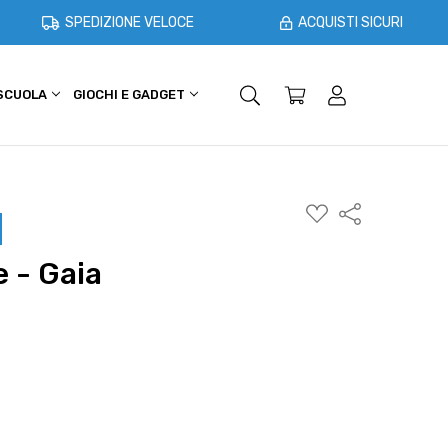
SPEDIZIONE VELOCE
ACQUISTI SICURI
 SCUOLA
GIOCHI E GADGET
SHOPPER E CASA
OFFERTE
AGGIUNGI
Condividi
ALLA
WISHLIST
e - Gaia