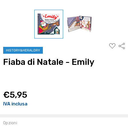
AGGIUNG
Condi
ALLA
HISTORY&HERALDRY
WISHLIST
Fiaba di Natale - Emily
€5,95
IVA inclusa
Opzioni