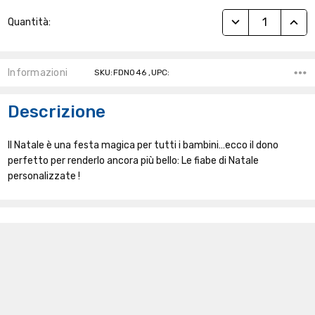
Stock
RIDUCI QUANTITÀ
AUME
Quantità:
Attuale:
Informazioni
SKU:FDN046 ,UPC:
Descrizione
Il Natale è una festa magica per tutti i bambini…ecco il dono
perfetto per renderlo ancora più bello: Le fiabe di Natale
personalizzate !