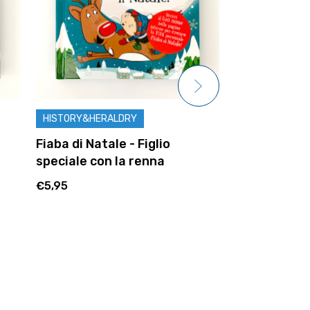
HISTORY&HERALDRY
HISTORY&HER
Fiaba di Natale - Figlio
Fiaba di Nata
speciale con la renna
speciale con
€5,95
€5,95