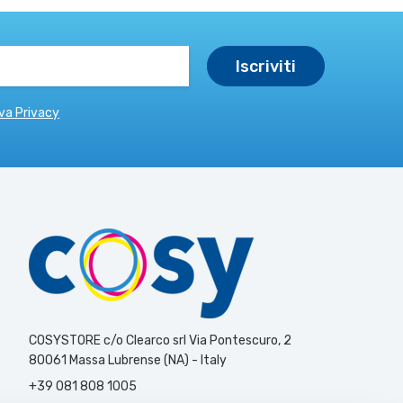
va Privacy
COSYSTORE c/o Clearco srl Via Pontescuro, 2
80061 Massa Lubrense (NA) - Italy
+39 081 808 1005