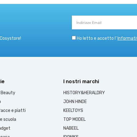
Indirizzo
Email
Ho letto e accetto l’
Informati
 Cosystore!
ie
I nostri marchi
e Beauty
HISTORY&HERALDRY
o
JOHN HINDE
acce e piatti
KEELTOYS
 e scuola
TOP MODEL
gadget
NABEEL