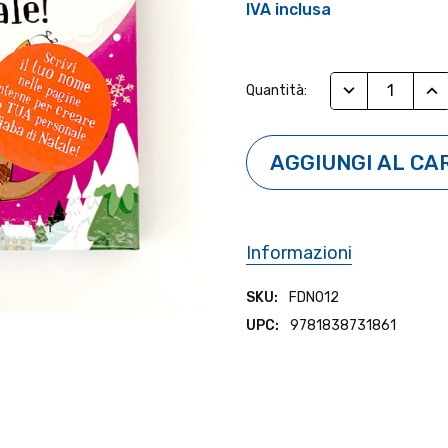
IVA inclusa
Stock
RIDUCI QUANTI
AUM
Quantità:
Attuale:
Informazioni
SKU:
FDN012
UPC:
9781838731861