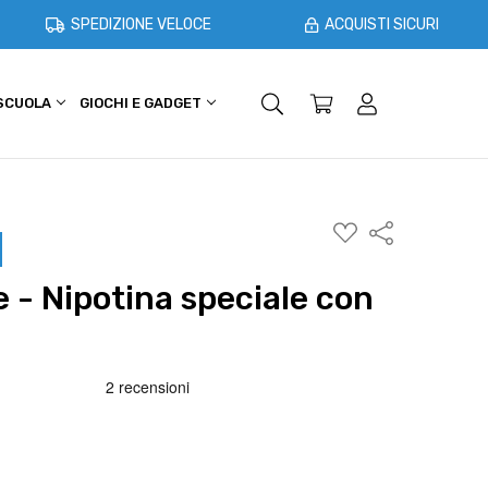
SPEDIZIONE VELOCE
ACQUISTI SICURI
 SCUOLA
GIOCHI E GADGET
SHOPPER E CASA
OFFERTE
AGGIUNGI
Condividi
ALLA
WISHLIST
e - Nipotina speciale con