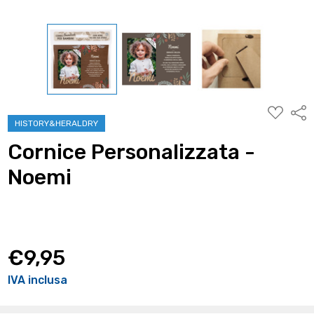
AGGIUNG
Condi
ALLA
HISTORY&HERALDRY
WISHLIST
Cornice Personalizzata -
Noemi
€9,95
IVA inclusa