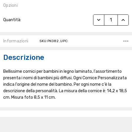
Opzioni
Stock
RIDUCI QUANTITÀ
AUME
Quantità:
Attuale:
Informazioni
SKU:PK082 ,UPC:
Descrizione
Bellissime cornici per bambini in legno laminato, l'assortimento
presenta i nomi di bambini più diffusi. Ogni Cornice Personalizzata
indica l'origine del nome del bambino. Per ogni nome c'è la
descrizione della personalità. La misura della cornice è: 14,2 x 18,5
cm. Misura foto 8,5 x 11 cm.