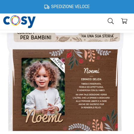
Cosystore
Idee regalo
Cornici per bambini
Cornice Personalizza
SPEDIZIONE VELOCE
Categorie
Home
Account
Contatti
Informazioni