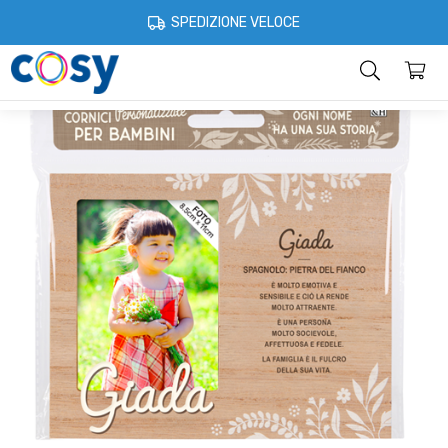
Cosystore
Idee regalo
Cornici per bambini
Cornice Personalizza
SPEDIZIONE VELOCE
Categorie
Home
Account
Contatti
Informazioni