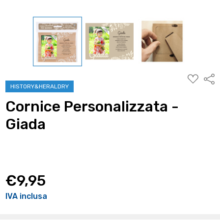
AGGIUNG
Condi
ALLA
HISTORY&HERALDRY
WISHLIST
Cornice Personalizzata -
Giada
€9,95
IVA inclusa