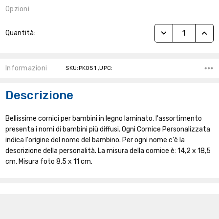
Opzioni
Stock
RIDUCI QUANTITÀ
AUME
Quantità:
Attuale:
Informazioni
SKU:PK051 ,UPC:
Descrizione
Bellissime cornici per bambini in legno laminato, l'assortimento
presenta i nomi di bambini più diffusi. Ogni Cornice Personalizzata
indica l'origine del nome del bambino. Per ogni nome c'è la
descrizione della personalità. La misura della cornice è: 14,2 x 18,5
cm. Misura foto 8,5 x 11 cm.