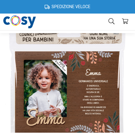
Cosystore
Idee regalo
Cornici per bambini
Cornice Personalizza
SPEDIZIONE VELOCE
Categorie
Home
Account
Contatti
Informazioni