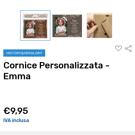
AGGIUNG
Condi
ALLA
HISTORY&HERALDRY
WISHLIST
Cornice Personalizzata -
Emma
€9,95
IVA inclusa