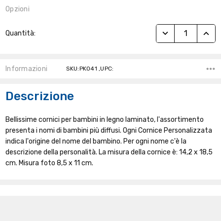
Opzioni
Stock
RIDUCI QUANTITÀ
AUME
Quantità:
Attuale:
Informazioni
SKU:PK041 ,UPC:
Descrizione
Bellissime cornici per bambini in legno laminato, l'assortimento
presenta i nomi di bambini più diffusi. Ogni Cornice Personalizzata
indica l'origine del nome del bambino. Per ogni nome c'è la
descrizione della personalità. La misura della cornice è: 14,2 x 18,5
cm. Misura foto 8,5 x 11 cm.