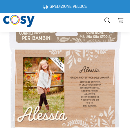
Cosystore
Idee regalo
Cornici per bambini
Cornice Personalizzat
SPEDIZIONE VELOCE
Categorie
Home
Account
Contatti
Informazioni