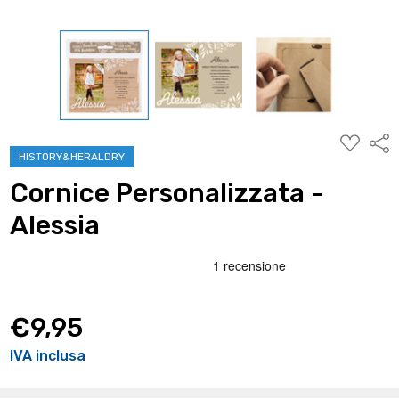
AGGIUNG
Condi
ALLA
HISTORY&HERALDRY
WISHLIST
Cornice Personalizzata -
Alessia
€9,95
IVA inclusa