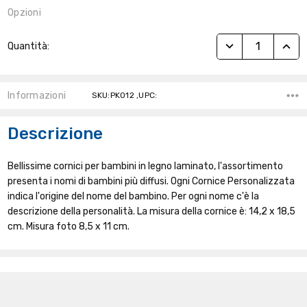
Opzioni
Stock
RIDUCI QUANTITÀ
AUME
Quantità:
Attuale:
Informazioni
SKU:PK012 ,UPC:
Descrizione
Bellissime cornici per bambini in legno laminato, l'assortimento
presenta i nomi di bambini più diffusi. Ogni Cornice Personalizzata
indica l'origine del nome del bambino. Per ogni nome c'è la
descrizione della personalità. La misura della cornice è: 14,2 x 18,5
cm. Misura foto 8,5 x 11 cm.