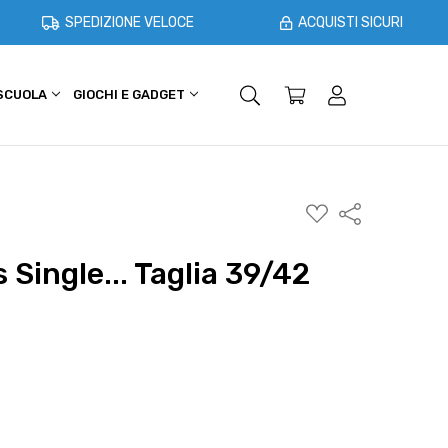
SPEDIZIONE VELOCE
ACQUISTI SICURI
 SCUOLA
GIOCHI E GADGET
SHOPPER E CASA
OFFERTE
AGGIUNGI
Condividi
ALLA
WISHLIST
s Single... Taglia 39/42