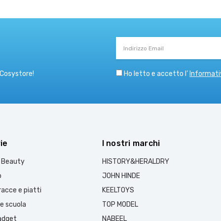
Indirizzo
Email
Ho letto e accetto l’
Informati
 Cosystore!
ie
I nostri marchi
e Beauty
HISTORY&HERALDRY
o
JOHN HINDE
acce e piatti
KEELTOYS
 e scuola
TOP MODEL
gadget
NABEEL