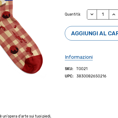
Stock
RIDUCI QUANTI
AUM
Quantità:
Attuale:
Informazioni
SKU:
TG021
UPC:
3830082650216
 un'opera d'arte sui tuoi piedi,