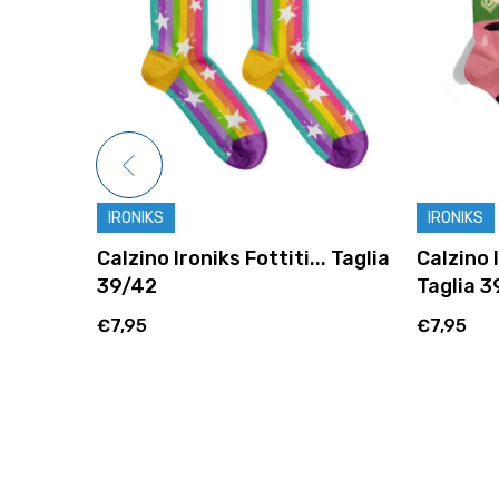
IRONIKS
IRONIKS
o -
Calzino Ironiks Fottiti... Taglia
Calzino 
39/42
Taglia 3
€7,95
€7,95