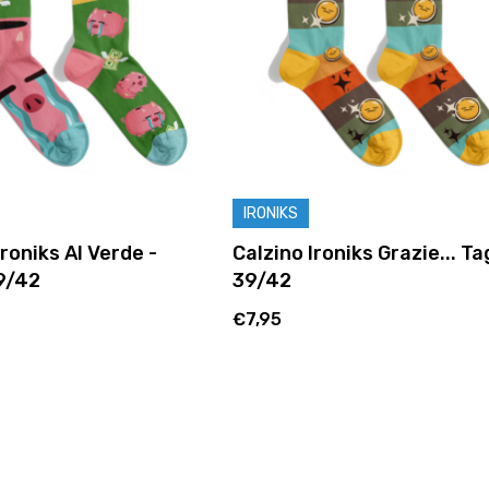
IRONIKS
Ironiks Al Verde -
Calzino Ironiks Grazie... Ta
9/42
39/42
€7,95