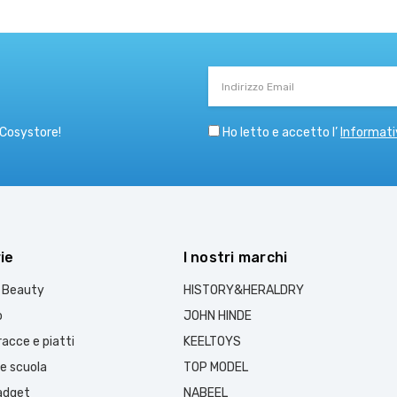
Indirizzo
Email
Ho letto e accetto l’
Informati
 Cosystore!
ie
I nostri marchi
e Beauty
HISTORY&HERALDRY
o
JOHN HINDE
acce e piatti
KEELTOYS
 e scuola
TOP MODEL
gadget
NABEEL