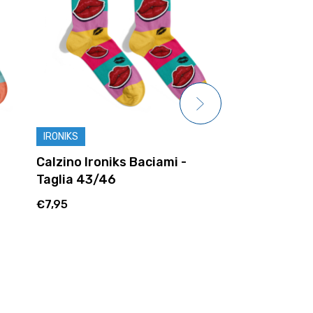
IRONIKS
IRONIKS
Calzino Ironiks Baciami -
Calzino Ironi
Taglia 43/46
43/46
€7,95
€7,95