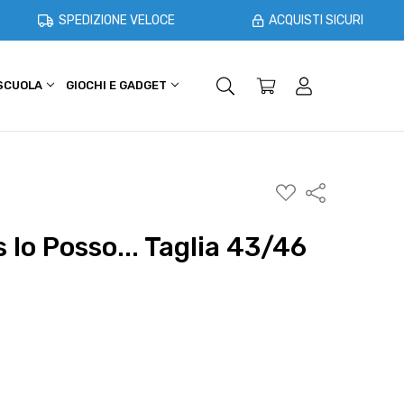
SPEDIZIONE VELOCE
ACQUISTI SICURI
 SCUOLA
GIOCHI E GADGET
SHOPPER E CASA
OFFERTE
AGGIUNGI
Condividi
ALLA
WISHLIST
s Io Posso... Taglia 43/46