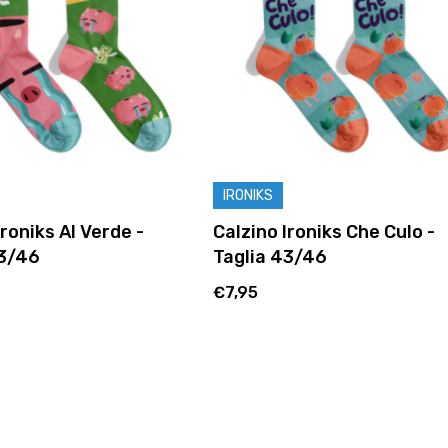
IRONIKS
Ironiks Al Verde -
Calzino Ironiks Che Culo -
43/46
Taglia 43/46
€7,95