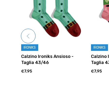
IRONIKS
IRONIKS
. Taglia
Calzino Ironiks Ansioso -
Calzino 
Taglia 43/46
Taglia 
€7,95
€7,95