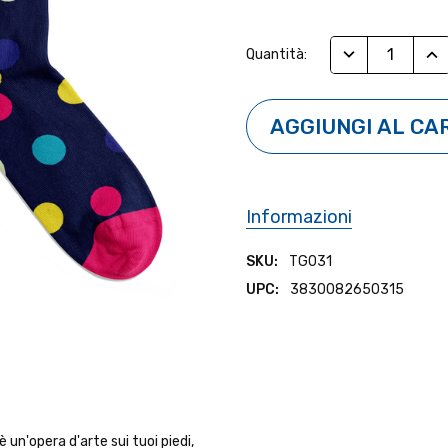
Stock
RIDUCI QUANTI
AUM
Quantità:
Attuale:
Informazioni
SKU:
TG031
UPC:
3830082650315
 un'opera d'arte sui tuoi piedi,