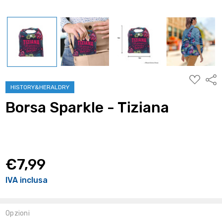
AGGIUNG
Condi
ALLA
HISTORY&HERALDRY
WISHLIST
Borsa Sparkle - Tiziana
€7,99
IVA inclusa
Opzioni