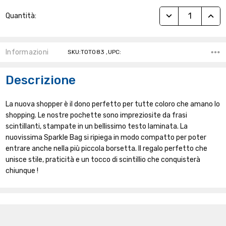
Stock
RIDUCI QUANTITÀ
AUME
Quantità:
Attuale:
Informazioni
SKU:TOT083 ,UPC:
Descrizione
La nuova shopper è il dono perfetto per tutte coloro che amano lo
shopping. Le nostre pochette sono impreziosite da frasi
scintillanti, stampate in un bellissimo testo laminata. La
nuovissima Sparkle Bag si ripiega in modo compatto per poter
entrare anche nella più piccola borsetta. Il regalo perfetto che
unisce stile, praticità e un tocco di scintillio che conquisterà
chiunque !