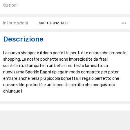
Opzioni
Stock
Attuale:
Informazioni
SKU:TOT012 ,UPC:
Descrizione
La nuova shopper è il dono perfetto per tutte coloro che amano lo
shopping. Le nostre pochette sono impreziosite da frasi
scintillanti, stampate in un bellissimo testo laminata. La
nuovissima Sparkle Bag si ripiega in modo compatto per poter
entrare anche nella più piccola borsetta. Il regalo perfetto che
unisce stile, praticità e un tocco di scintillio che conquisterà
chiunque !