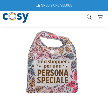
Cosystore
Shopper e casa
Shopper con nome o dedica
Borsa Sp
SPEDIZIONE VELOCE
Categorie
Home
Account
Contatti
Informazioni