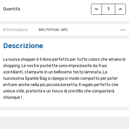
Stock
RIDUCI QUANTITÀ
AUME
Quantità:
Attuale:
Informazioni
SKU:TOT062 ,UPC:
Descrizione
La nuova shopper è il dono perfetto per tutte coloro che amano lo
shopping. Le nostre pochette sono impreziosite da frasi
scintillanti, stampate in un bellissimo testo laminata. La
nuovissima Sparkle Bag si ripiega in modo compatto per poter
entrare anche nella più piccola borsetta. Il regalo perfetto che
unisce stile, praticità e un tocco di scintillio che conquisterà
chiunque !