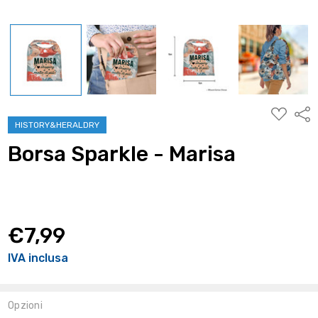
AGGIUNG
Condi
ALLA
HISTORY&HERALDRY
WISHLIST
Borsa Sparkle - Marisa
€7,99
IVA inclusa
Opzioni