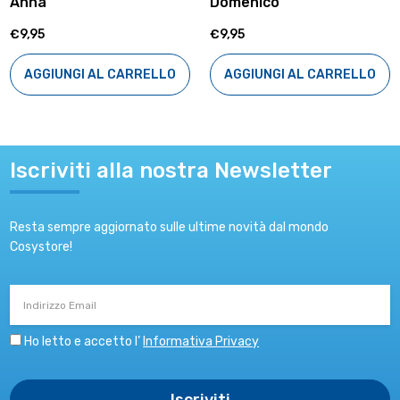
Anna
Domenico
€9,95
€9,95
AGGIUNGI AL CARRELLO
AGGIUNGI AL CARRELLO
Iscriviti alla nostra Newsletter
Resta sempre aggiornato sulle ultime novità dal mondo
Cosystore!
Indirizzo
Email
Ho letto e accetto l’
Informativa Privacy