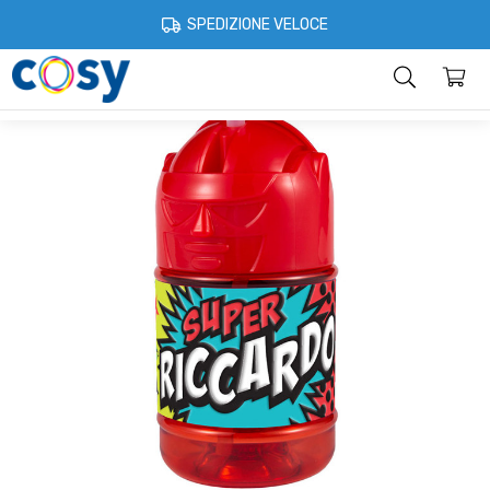
Cosystore
Tazze borracce e piatti
Borracce con nome o dedica
SPEDIZIONE VELOCE
Categorie
Home
Account
Contatti
Informazioni