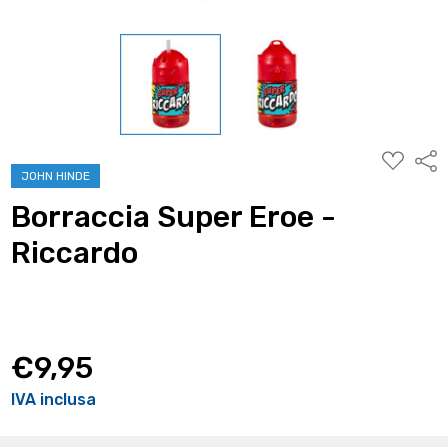
AGGIUNG
Condi
ALLA
JOHN HINDE
WISHLIST
Borraccia Super Eroe -
Riccardo
€9,95
IVA inclusa