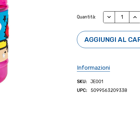
Stock
RIDUCI QUANTI
AUM
Quantità:
Attuale:
Informazioni
SKU:
JE001
UPC:
5099563209338