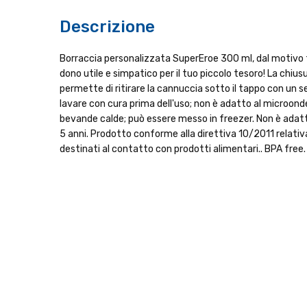
Descrizione
Borraccia personalizzata SuperEroe 300 ml, dal motivo tre
dono utile e simpatico per il tuo piccolo tesoro! La chiusu
permette di ritirare la cannuccia sotto il tappo con un s
lavare con cura prima dell'uso; non è adatto al microonde
bevande calde; può essere messo in freezer. Non è adatto
5 anni. Prodotto conforme alla direttiva 10/2011 relativa
destinati al contatto con prodotti alimentari.. BPA free.