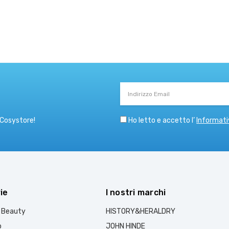
Indirizzo
Email
Ho letto e accetto l’
Informati
 Cosystore!
ie
I nostri marchi
e Beauty
HISTORY&HERALDRY
o
JOHN HINDE