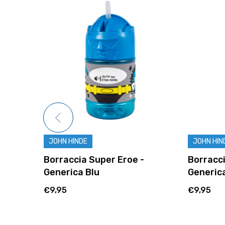
JOHN HINDE
JOHN HIN
Borraccia Super Eroe -
Borracci
Generica Blu
Generic
€9,95
€9,95