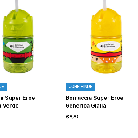
DE
JOHN HINDE
a Super Eroe -
Borraccia Super Eroe -
a Verde
Generica Gialla
€9,95