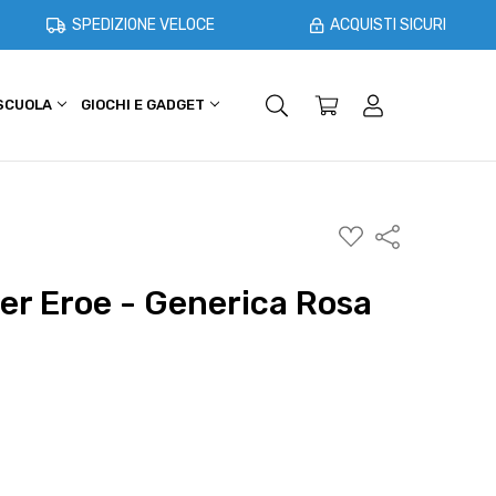
SPEDIZIONE VELOCE
ACQUISTI SICURI
 SCUOLA
GIOCHI E GADGET
SHOPPER E CASA
OFFERTE
AGGIUNGI
Condividi
ALLA
WISHLIST
er Eroe - Generica Rosa