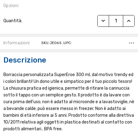
Opzioni
Stock
RIDUCI QUANTITÀ
AUME
Quantità:
Attuale:
Informazioni
SKU:JE065 ,UPC:
Descrizione
Borraccia personalizzata SuperEroe 300 ml, dal motivo trendy ed
i colori brillanti! Un dono utile e simpatico per il tuo piccolo tesoro!
La chiusura pratica ed igienica, permette di ritirare la cannuccia
sotto il tappo con un semplice gesto. Il prodotto è da lavare con
cura prima dell'uso; non è adatto al microonde e a lavastoviglie, nè
a bevande calde; può essere messo in freezer. Non è adatto ai
bambini di età inferiore ai 5 anni. Prodotto conforme alla direttiva
10/2011 relativa agli oggetti in plastica destinati al contatto con
prodotti alimentari.. BPA free.