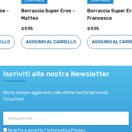
JOHN HINDE
JOHN HINDE
Borraccia Super Eroe -
Borraccia Super Eroe -
Matteo
Francesca
€9,95
€9,95
AGGIUNGI AL CARRELLO
AGGIUNGI AL CARRELLO
Iscriviti alla nostra Newsletter
Resta sempre aggiornato sulle ultime novità dal mondo
Cosystore!
Indirizzo
Email
Ho letto e accetto l’
Informativa Privacy