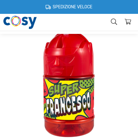
Cosystore
Tazze borracce e piatti
Borracce con nome o dedica
SPEDIZIONE VELOCE
Categorie
Home
Account
Contatti
Informazioni