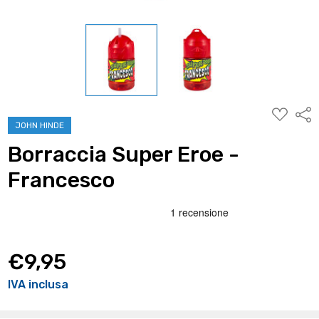
AGGIUNG
Condi
ALLA
JOHN HINDE
WISHLIST
Borraccia Super Eroe -
Francesco
€9,95
IVA inclusa