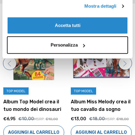
Mostra dettagli
Prodotti correlati
Accetta tutti
PROMO
PROMO
Personalizza
TOP MODEL
TOP MODEL
Album Top Model crea il
Album Miss Melody crea il
tuo mondo dei dinosauri
tuo cavallo da sogno
€6,95
€10,00
€13,00
€18,00
MSRP:
€10,00
MSRP:
€18,00
AGGIUNGI AL CARRELLO
AGGIUNGI AL CARRELLO