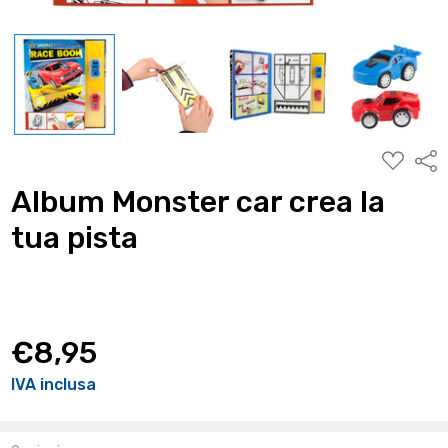
AGGIUNG
Condi
ALLA
WISHLIST
Album Monster car crea la
tua pista
€8,95
IVA inclusa