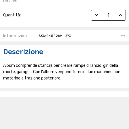
Opzioni
Stock
RIDUCI QUANTITÀ
AUME
Quantità:
Attuale:
Informazioni
SKU:045426M ,UPC:
Descrizione
Album comprende stancils per creare rampe di lancio, giri della
morte, garage... Con l'album vengono fornite due macchine con
motorino a trazione posteriore.