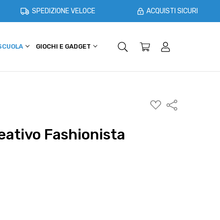
SPEDIZIONE VELOCE
ACQUISTI SICURI
 SCUOLA
GIOCHI E GADGET
SHOPPER E CASA
OFFERTE
AGGIUNGI
Condividi
ALLA
WISHLIST
eativo Fashionista