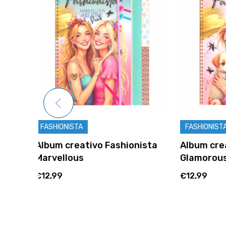
FASHIONISTA
FASHIONI
nista
Album creativo Fashionista
Album Mi
Glamorous
Fashioni
€12,99
€6,99