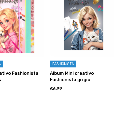
STA
FASHIONISTA
ni creativo
Album creativo Fashionist
sta grigio
Gorgeous
€12,99