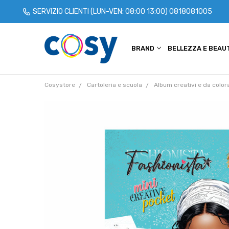
SERVIZIO CLIENTI (LUN-VEN: 08:00 13:00)
0818081005
BRAND
CHI SIAMO
COOKIE POLICY
PRIVACY POLICY
TERMINI E CONDIZIONI
SPEDIZIONI
CONTATTACI
BLOG
BELLEZZA E BEAU
Cosystore
Cartoleria e scuola
Album creativi e da color