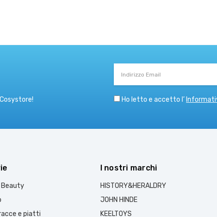
Indirizzo
Email
Ho letto e accetto l’
Informati
 Cosystore!
ie
I nostri marchi
e Beauty
HISTORY&HERALDRY
o
JOHN HINDE
acce e piatti
KEELTOYS