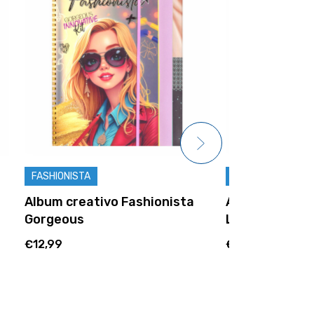
FASHIONISTA
FASHIONISTA
a
Album creativo Fashionista
Album creat
Lovesome
Marvellous
€12,99
€12,99