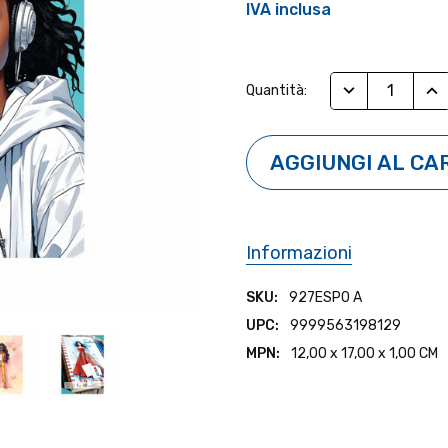
IVA inclusa
Stock
RIDUCI QUANTI
AUM
Quantità:
Attuale:
Informazioni
SKU:
927ESPO A
UPC:
9999563198129
MPN:
12,00 x 17,00 x 1,00 CM