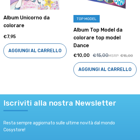
Album Unicorno da
TOP MODEL
colorare
Album Top Model da
€7,95
colorare top model
Dance
AGGIUNGI AL CARRELLO
€10,00
€15,00
MSRP:
€15,00
AGGIUNGI AL CARRELLO
Iscriviti alla nostra Newsletter
Resta sempre aggiornato sulle ultime novità dal mondo
Cosystore!