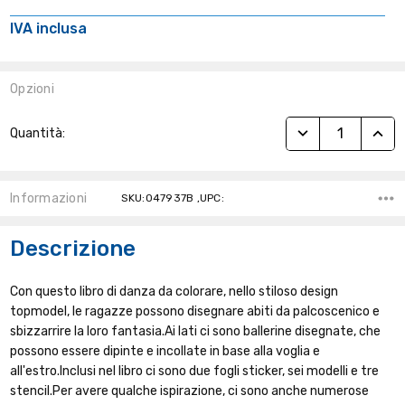
IVA inclusa
Opzioni
Stock
RIDUCI QUANTITÀ
AUME
Quantità:
Attuale:
Informazioni
SKU:047937B ,UPC:
Descrizione
Con questo libro di danza da colorare, nello stiloso design
topmodel, le ragazze possono disegnare abiti da palcoscenico e
sbizzarrire la loro fantasia.Ai lati ci sono ballerine disegnate, che
possono essere dipinte e incollate in base alla voglia e
all'estro.Inclusi nel libro ci sono due fogli sticker, sei modelli e tre
stencil.Per avere qualche ispirazione, ci sono anche numerose