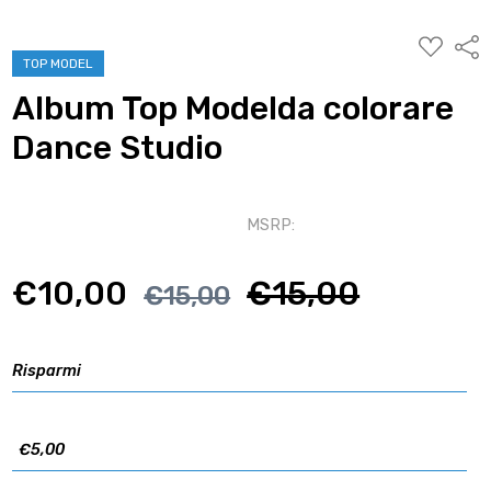
AGGIUNG
Condi
ALLA
TOP MODEL
WISHLIST
Album Top Modelda colorare
Dance Studio
MSRP:
€10,00
€15,00
€15,00
Risparmi
€5,00