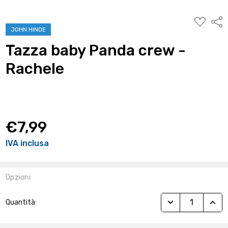
AGGIUNG
Condi
ALLA
JOHN HINDE
WISHLIST
Tazza baby Panda crew -
Rachele
€7,99
IVA inclusa
Opzioni
Stock
RIDUCI QUANTITÀ
AUME
Quantità:
Attuale: