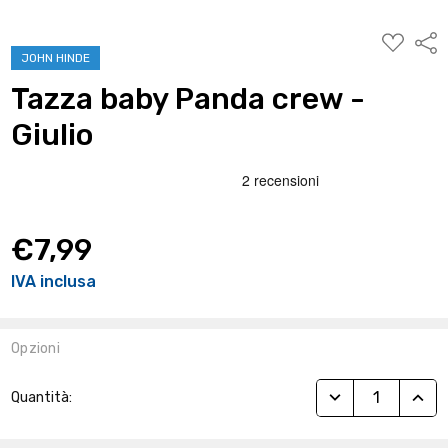
AGGIUNG
Condi
ALLA
JOHN HINDE
WISHLIST
Tazza baby Panda crew -
Giulio
€7,99
IVA inclusa
Opzioni
Stock
RIDUCI QUANTITÀ
AUME
Quantità:
Attuale: