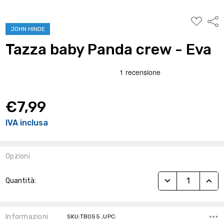
AGGIUNG
Condi
ALLA
JOHN HINDE
WISHLIST
Tazza baby Panda crew - Eva
€7,99
IVA inclusa
Opzioni
Stock
RIDUCI QUANTITÀ
AUME
Quantità:
Attuale:
Informazioni
SKU:TB055 ,UPC: