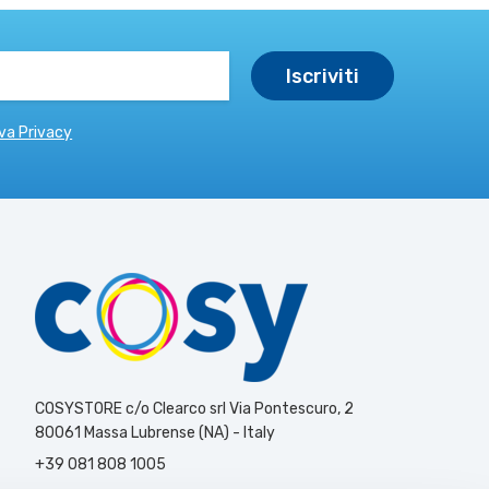
va Privacy
COSYSTORE c/o Clearco srl Via Pontescuro, 2
80061 Massa Lubrense (NA) - Italy
+39 081 808 1005