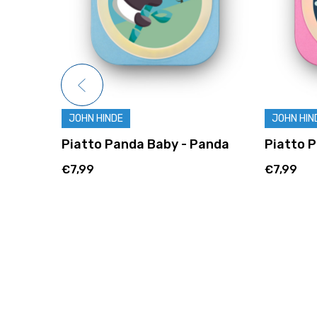
JOHN HINDE
JOHN HIN
ia
Piatto Panda Baby - Panda
Piatto P
€7,99
€7,99