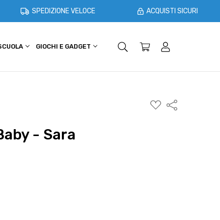
SPEDIZIONE VELOCE
ACQUISTI SICURI
 SCUOLA
GIOCHI E GADGET
SHOPPER E CASA
OFFERTE
AGGIUNGI
Condividi
ALLA
WISHLIST
Baby - Sara