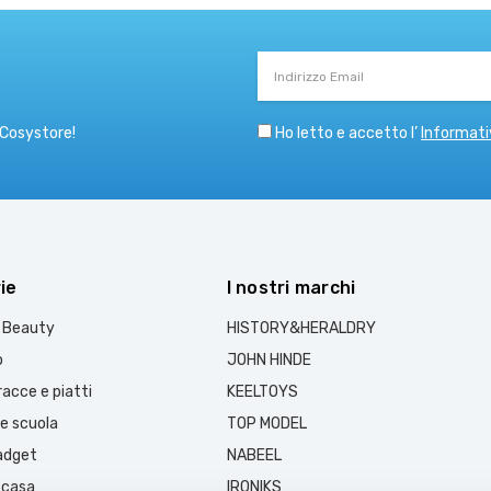
Indirizzo
Email
Ho letto e accetto l’
Informati
 Cosystore!
ie
I nostri marchi
e Beauty
HISTORY&HERALDRY
o
JOHN HINDE
acce e piatti
KEELTOYS
 e scuola
TOP MODEL
gadget
NABEEL
 casa
IRONIKS