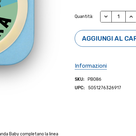
Stock
RIDUCI QUANTI
AUM
Quantità:
Attuale:
Informazioni
SKU:
PB086
UPC:
5051276326917
Panda Baby completano la linea