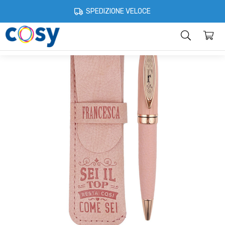
Cosystore
Cartoleria e scuola
Penne con nome
Penne Bamboo
SPEDIZIONE VELOCE
Categorie
Home
Account
Contatti
Informazioni