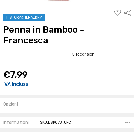
AGGIUNG
Condi
ALLA
HISTORY&HERALDRY
WISHLIST
Penna in Bamboo -
Francesca
€7,99
IVA inclusa
Opzioni
Stock
Attuale:
Informazioni
SKU:BSP078 ,UPC: