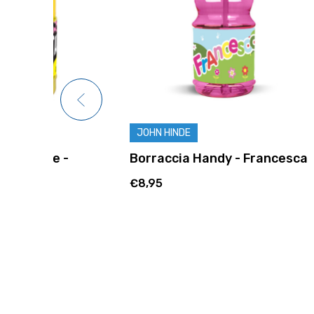
JOHN HINDE
JOHN HIN
Borraccia Handy - Francesca
Borracci
€8,95
€8,95