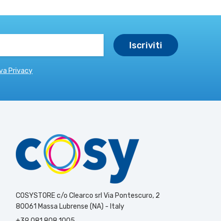
va Privacy
COSYSTORE c/o Clearco srl Via Pontescuro, 2
80061 Massa Lubrense (NA) - Italy
+39 081 808 1005