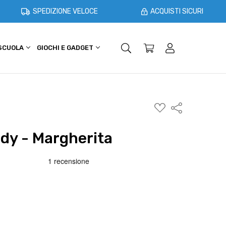
SPEDIZIONE VELOCE
ACQUISTI SICURI
 SCUOLA
GIOCHI E GADGET
SHOPPER E CASA
OFFERTE
AGGIUNGI
Condividi
ALLA
WISHLIST
dy - Margherita