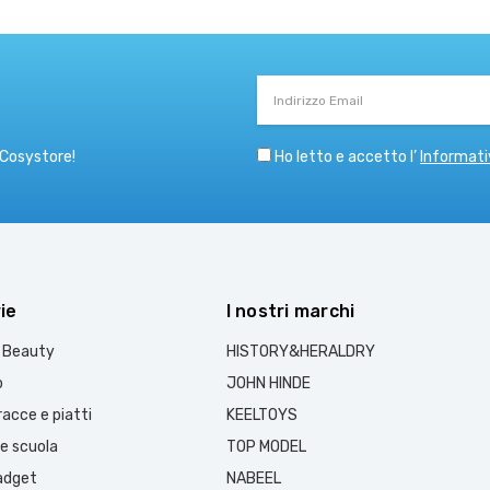
Indirizzo
Email
Ho letto e accetto l’
Informati
 Cosystore!
ie
I nostri marchi
e Beauty
HISTORY&HERALDRY
o
JOHN HINDE
acce e piatti
KEELTOYS
 e scuola
TOP MODEL
gadget
NABEEL