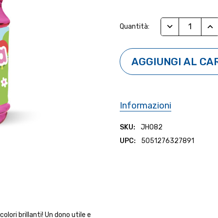
Stock
RIDUCI QUANTI
AUM
Quantità:
Attuale:
Informazioni
SKU:
JH082
UPC:
5051276327891
lori brillanti! Un dono utile e