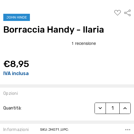
AGGIUNG
Condi
ALLA
JOHN HINDE
WISHLIST
Borraccia Handy - Ilaria
€8,95
IVA inclusa
Opzioni
Stock
RIDUCI QUANTITÀ
AUME
Quantità:
Attuale:
Informazioni
SKU:JH071 ,UPC: