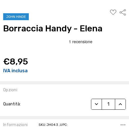
AGGIUNG
Condi
ALLA
JOHN HINDE
WISHLIST
Borraccia Handy - Elena
€8,95
IVA inclusa
Opzioni
Stock
RIDUCI QUANTITÀ
AUME
Quantità:
Attuale:
Informazioni
SKU:JH043 ,UPC: