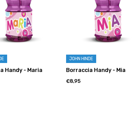
DE
JOHN HINDE
a Handy - Mia
Borraccia Super Eroe -
Camilla
€9,95