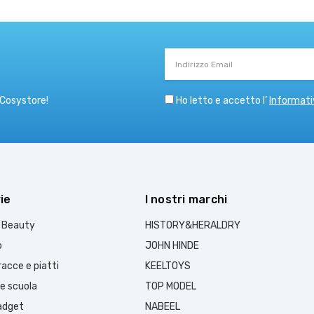
Indirizzo
Email
Ho letto e accetto l’
Informati
 Cosystore!
ie
I nostri marchi
e Beauty
HISTORY&HERALDRY
o
JOHN HINDE
acce e piatti
KEELTOYS
 e scuola
TOP MODEL
gadget
NABEEL