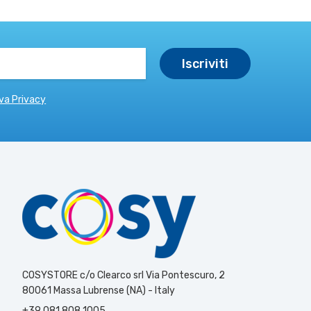
va Privacy
COSYSTORE c/o Clearco srl Via Pontescuro, 2
80061 Massa Lubrense (NA) - Italy
+39 081 808 1005