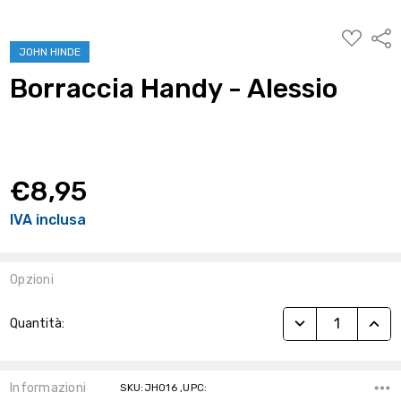
AGGIUNG
Condi
ALLA
JOHN HINDE
WISHLIST
Borraccia Handy - Alessio
€8,95
IVA inclusa
Opzioni
Stock
RIDUCI QUANTITÀ
AUME
Quantità:
Attuale:
Informazioni
SKU:JH016 ,UPC: