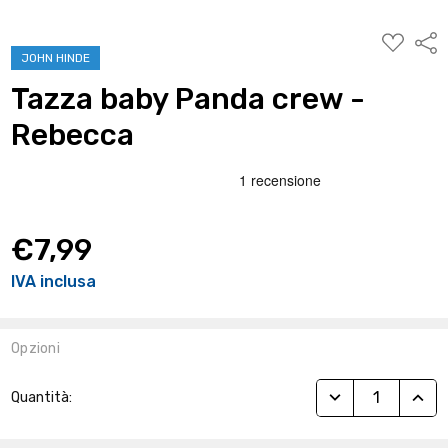
AGGIUNG
Condi
ALLA
JOHN HINDE
WISHLIST
Tazza baby Panda crew -
Rebecca
€7,99
IVA inclusa
Opzioni
Stock
RIDUCI QUANTITÀ
AUME
Quantità:
Attuale: