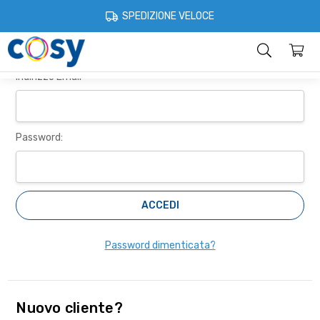
Cosystore
Accedi
SPEDIZIONE VELOCE
Accedi
Categorie
Home
Account
Contatti
Informazioni
Indirizzo Email
Password:
Password dimenticata?
Nuovo cliente?