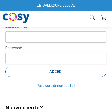
Cosystore
Accedi
SPEDIZIONE VELOCE
Accedi
Categorie
Home
Account
Contatti
Informazioni
Indirizzo Email
Password:
Password dimenticata?
Nuovo cliente?